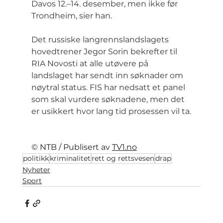
Davos 12.–14. desember, men ikke før 
Trondheim, sier han.
Det russiske langrennslandslagets 
hovedtrener Jegor Sorin bekrefter til 
RIA Novosti at alle utøvere på 
landslaget har sendt inn søknader om 
nøytral status. FIS har nedsatt et panel 
som skal vurdere søknadene, men det 
er usikkert hvor lang tid prosessen vil ta.
© NTB / Publisert av 
TV1.no
politikk
kriminalitet
rett og rettsvesen
drap
Nyheter
Sport