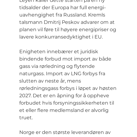
Leyen kaller dette starten på en ny 
tidsalder der Europa har full energi-
uavhengighet fra Russland. Kremls 
talsmann Dmitrij Peskov advarer om at 
planen vil føre til høyere energipriser og 
lavere konkurransedyktighet i EU.
Enigheten innebærer et juridisk 
bindende forbud mot import av både 
gass via rørledning og flytende 
naturgass. Import av LNG forbys fra 
slutten av neste år, mens 
rørledningsgass forbys i løpet av høsten 
2027. Det er en åpning for å oppheve 
forbudet hvis forsyningssikkerheten til 
et eller flere medlemsland er alvorlig 
truet.
Norge er den største leverandøren av 