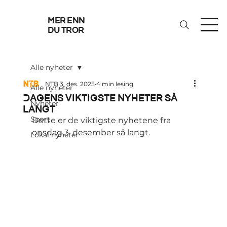
mer enn
du tror
Alle nyheter
NTB
3. des. 2025
4 min lesing
Alle nyheter
Dagens viktigste nyheter så
Nyheter
langt
Sport
Dette er de viktigste nyhetene fra 
onsdag 3. desember så langt.
Lokal nyheter