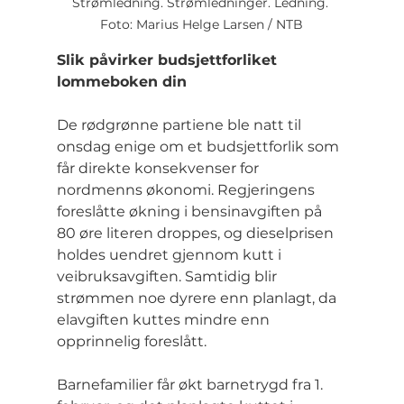
Strømledning. Strømledninger. Ledning. 
Foto: Marius Helge Larsen / NTB
Slik påvirker budsjettforliket 
lommeboken din
De rødgrønne partiene ble natt til 
onsdag enige om et budsjettforlik som 
får direkte konsekvenser for 
nordmenns økonomi. Regjeringens 
foreslåtte økning i bensinavgiften på 
80 øre literen droppes, og dieselprisen 
holdes uendret gjennom kutt i 
veibruksavgiften. Samtidig blir 
strømmen noe dyrere enn planlagt, da 
elavgiften kuttes mindre enn 
opprinnelig foreslått.
Barnefamilier får økt barnetrygd fra 1. 