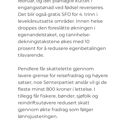
februar, og det planlagte kuttet i 
engangsstønad ved fødsel reverseres. 
Det blir også gratis SFO for 4. trinn i 
levekårsutsatte områder. Innen helse 
droppes den foreslåtte økningen i 
egenandelstaket, og tannhelse-
dekningstakstene økes med 10 
prosent for å redusere egenbetalingen 
tilsvarende.
Pendlere får skattelette gjennom 
lavere grense for reisefradrag og høyere 
satser, noe Senterpartiet anslår vil gi de 
fleste minst 800 kroner i lettelse. I 
tillegg får fiskere, bønder, sjøfolk og 
reindriftsutøvere redusert skatt 
gjennom økte fradrag som følger 
lønnsjusteringen.