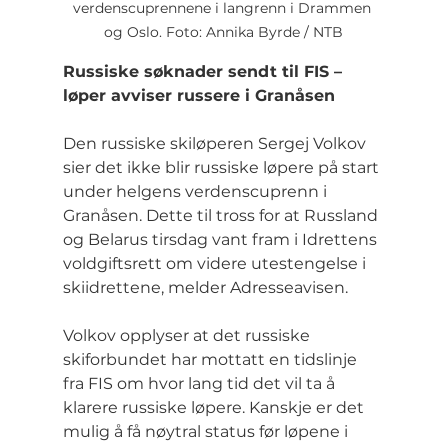
verdenscuprennene i langrenn i Drammen 
og Oslo. Foto: Annika Byrde / NTB
Russiske søknader sendt til FIS – 
løper avviser russere i Granåsen
Den russiske skiløperen Sergej Volkov 
sier det ikke blir russiske løpere på start 
under helgens verdenscuprenn i 
Granåsen. Dette til tross for at Russland 
og Belarus tirsdag vant fram i Idrettens 
voldgiftsrett om videre utestengelse i 
skiidrettene, melder Adresseavisen.
Volkov opplyser at det russiske 
skiforbundet har mottatt en tidslinje 
fra FIS om hvor lang tid det vil ta å 
klarere russiske løpere. Kanskje er det 
mulig å få nøytral status før løpene i 