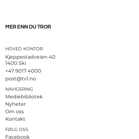
mer enn du tror
HOVED KONTOR
God start for de norske
Kjeppestadveien 40
sandvolleyballparene i
1400 Ski
Hamburg
+47 9017 4000
post@tv1.no
NAVIGERING
Mediebibliotek
Nyheter
Om oss
Kontakt
FØLG OSS
Facebook