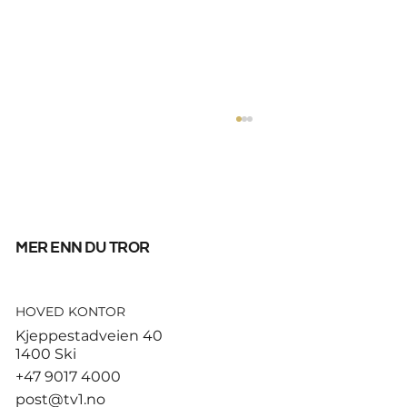
mer enn du tror
HOVED KONTOR
Fifpro med knallhard
Kjeppestadveien 40
Infantino-kritikk: – Misbruk av
1400 Ski
presidentens makt
+47 9017 4000
post@tv1.no