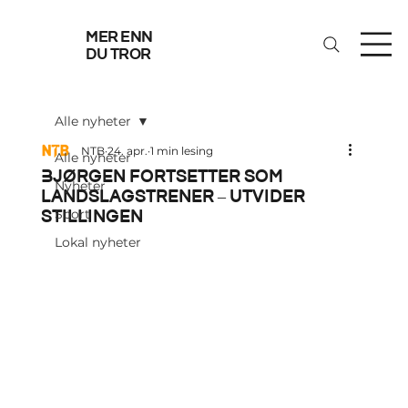
mer enn
du tror
Alle nyheter
NTB
24. apr.
1 min lesing
Alle nyheter
Bjørgen fortsetter som
Nyheter
landslagstrener – utvider
stillingen
Sport
Lokal nyheter