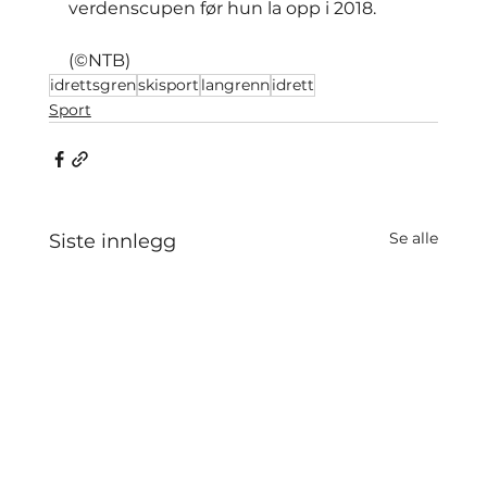
verdenscupen før hun la opp i 2018.
(©NTB)
idrettsgren
skisport
langrenn
idrett
Sport
Se alle
Siste innlegg