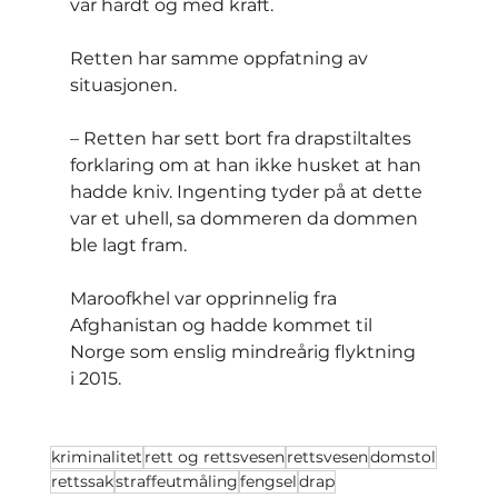
var hardt og med kraft.
Retten har samme oppfatning av 
situasjonen.
– Retten har sett bort fra drapstiltaltes 
forklaring om at han ikke husket at han 
hadde kniv. Ingenting tyder på at dette 
var et uhell, sa dommeren da dommen 
ble lagt fram.
Maroofkhel var opprinnelig fra 
Afghanistan og hadde kommet til 
Norge som enslig mindreårig flyktning 
i 2015.
kriminalitet
rett og rettsvesen
rettsvesen
domstol
rettssak
straffeutmåling
fengsel
drap