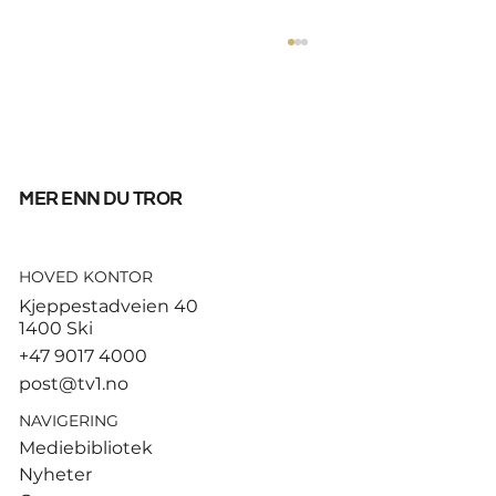
mer enn du tror
HOVED KONTOR
God start for de norske
Kjeppestadveien 40
sandvolleyballparene i
1400 Ski
Hamburg
+47 9017 4000
post@tv1.no
NAVIGERING
Mediebibliotek
Nyheter