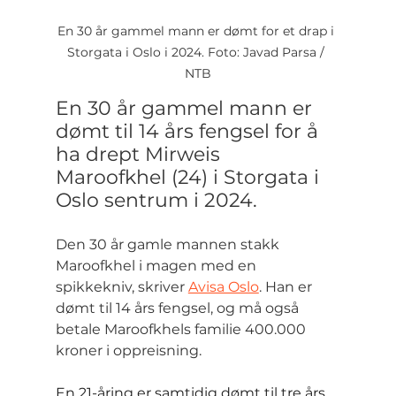
En 30 år gammel mann er dømt for et drap i 
Storgata i Oslo i 2024. Foto: Javad Parsa / 
NTB
En 30 år gammel mann er 
dømt til 14 års fengsel for å 
ha drept Mirweis 
Maroofkhel (24) i Storgata i 
Oslo sentrum i 2024.
Den 30 år gamle mannen stakk 
Maroofkhel i magen med en 
spikkekniv, skriver 
Avisa Oslo
. Han er 
dømt til 14 års fengsel, og må også 
betale Maroofkhels familie 400.000 
kroner i oppreisning.
En 21-åring er samtidig dømt til tre års 