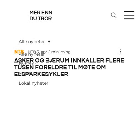
mer enn
du tror
Alle nyheter
NTB
3. apr.
1 min lesing
Alle nyheter
Asker og Bærum innkaller flere
Nyheter
tusen foreldre til møte om
elsparkesykler
Sport
Lokal nyheter