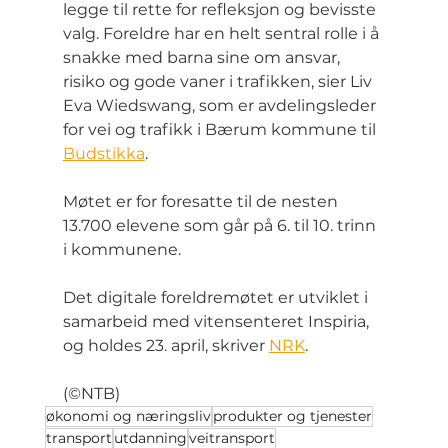
legge til rette for refleksjon og bevisste 
valg. Foreldre har en helt sentral rolle i å 
snakke med barna sine om ansvar, 
risiko og gode vaner i trafikken, sier Liv 
Eva Wiedswang, som er avdelingsleder 
for vei og trafikk i Bærum kommune til 
Budstikka
.
Møtet er for foresatte til de nesten 
13.700 elevene som går på 6. til 10. trinn 
i kommunene.
Det digitale foreldremøtet er utviklet i 
samarbeid med vitensenteret Inspiria, 
og holdes 23. april, skriver 
NRK
.
(©NTB)
økonomi og næringsliv
produkter og tjenester
transport
utdanning
veitransport