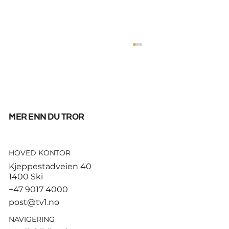
mer enn du tror
HOVED KONTOR
God start for de norske
Kjeppestadveien 40
sandvolleyballparene i
1400 Ski
Hamburg
+47 9017 4000
post@tv1.no
NAVIGERING