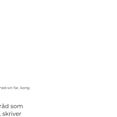
ed sin far, kong 
sråd som 
 skriver 