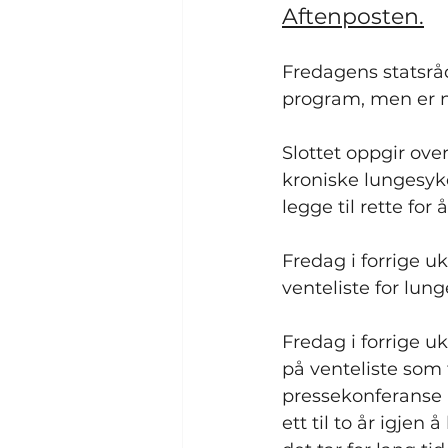
Aftenposten.
Fredagens statsrå
program, men er n
Slottet oppgir ove
kroniske lungesyk
legge til rette f
Fredag i forrige uk
venteliste for lun
Fredag i forrige u
på venteliste som 
pressekonferanse 
ett til to år igjen 