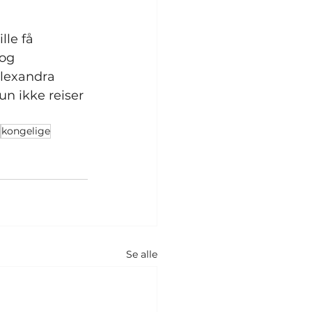
lle få 
og 
Alexandra 
un ikke reiser 
kongelige
Se alle