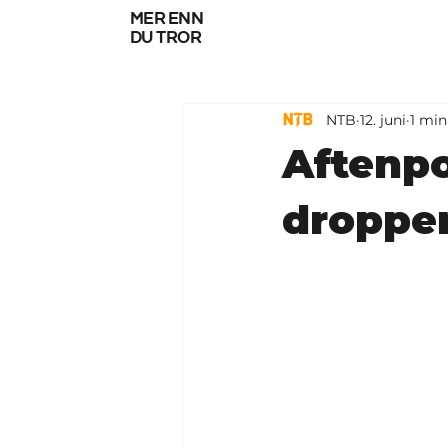
mer enn
du tror
NTB
12. juni
1 min
Aftenpo
dropper