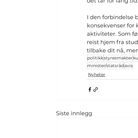
det tar for lang tid
I den forbindelse b
konsekvenser for 
aktiviteter. Som f
reist hjem fra stud
tilbake dit nå, men
politikk
styresmakter
ku
minister/statsråd
avis
Nyheter
Siste innlegg