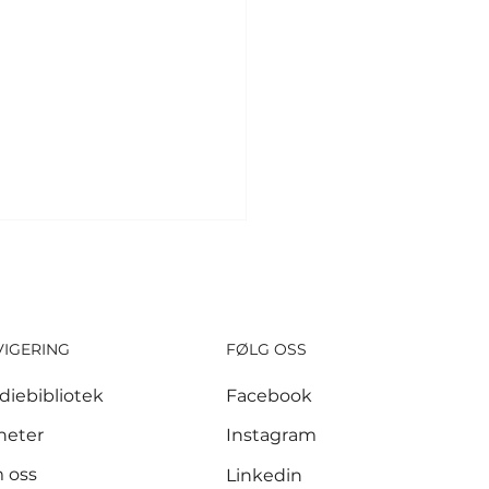
VIGERING
FØLG OSS
diebibliotek
Facebook
sker ber
heter
Instagram
itikerne utvide
 oss
Linkedin
gespris til