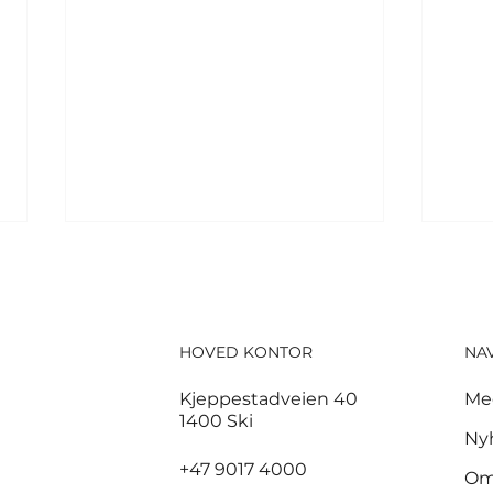
HOVED KONTOR
NA
Kjeppestadveien 40
Me
1400 Ski
Tusenvis har dødd av
For
Ny
varme i Europa – MDG
pol
+47 9017 4000
Om
etterlyser norsk
nor