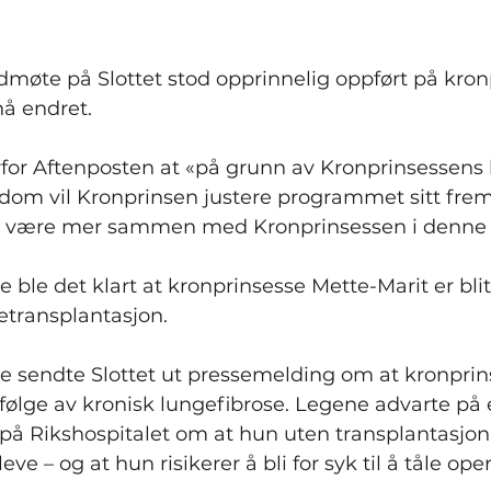
dmøte på Slottet stod opprinnelig oppført på kron
å endret.
rfor Aftenposten at «på grunn av Kronprinsessens 
dom vil Kronprinsen justere programmet sitt fremo
or å være mer sammen med Kronprinsessen i denne
e ble det klart at kronprinsesse Mette-Marit er blit
getransplantasjon.
ke sendte Slottet ut pressemelding om at kronprins
følge av kronisk lungefibrose. Legene advarte på 
på Rikshospitalet om at hun uten transplantasjon
å leve – og at hun risikerer å bli for syk til å tåle o