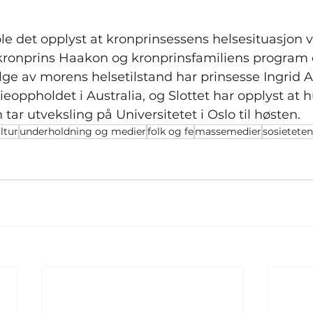
.
le det opplyst at kronprinsessens helsesituasjon vi
kronprins Haakon og kronprinsfamiliens program 
ølge av morens helsetilstand har prinsesse Ingrid 
ieoppholdet i Australia, og Slottet har opplyst at h
 tar utveksling på Universitetet i Oslo til høsten.
ltur
underholdning og medier
folk og fe
massemedier
sosieteten