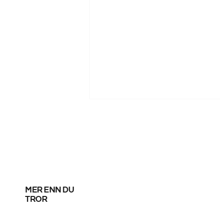
mer enn du
Messi scoret sine
tror
første mål etter VM –
satte ny rekord