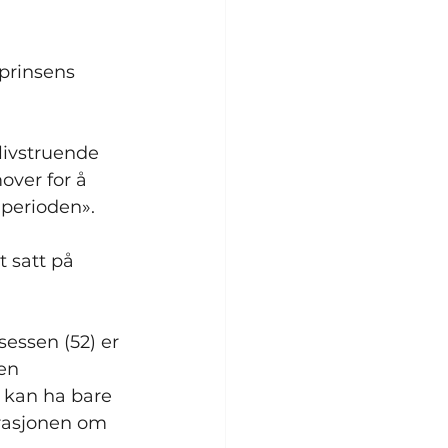
prinsens 
livstruende 
ver for å 
 perioden».
t satt på 
essen (52) er 
en 
 kan ha bare 
perasjonen om 