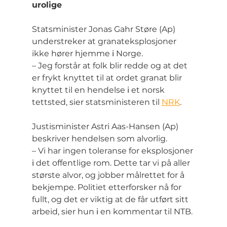
urolige
Statsminister Jonas Gahr Støre (Ap) 
understreker at granateksplosjoner 
ikke hører hjemme 
i
 Norge.
– Jeg forstår at folk blir redde og at det 
er frykt knyttet til at ordet granat blir 
knyttet til en hendelse 
i
 et norsk 
tettsted, sier statsministeren til 
NRK
.
Justisminister Astri Aas-Hansen (Ap) 
beskriver hendelsen som alvorlig.
– Vi har ingen toleranse for eksplosjoner 
i
 det offentlige rom. Dette tar vi på aller 
største alvor, og jobber målrettet for å 
bekjempe. Politiet etterforsker nå for 
fullt, og det er viktig at de får utført sitt 
arbeid, sier hun 
i
 en kommentar til NTB.