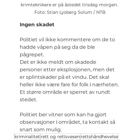
krimteknikere er på åstedet tirsdag morgen. 
Foto: Stian Lysberg Solum / NTB
Ingen skadet
Politiet vil ikke kommentere om de to 
hadde våpen på seg da de ble 
pågrepet.
Det er ikke meldt om skadede 
personer etter eksplosjonen, men det 
er splintskader på et vindu. Det skal 
heller ikke være fare for folk 
i
 nærheten. 
Et større område er sperret av rundt 
stedet.
Politiet ber vitner som kan ha gjort 
observasjoner 
i
 området, ta kontakt så 
snart som mulig.
kriminalitet
rett og rettsvesen
rettshåndhevelse