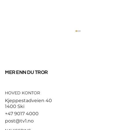
mer enn du tror
HOVED KONTOR
God start for de norske
Kjeppestadveien 40
sandvolleyballparene i
1400 Ski
Hamburg
+47 9017 4000
post@tv1.no