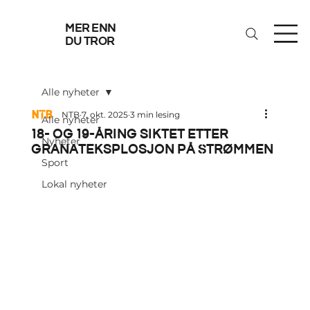
mer enn
du tror
Alle nyheter
NTB
7. okt. 2025
3 min lesing
Alle nyheter
18- og 19-åring siktet etter
Nyheter
granateksplosjon på Strømmen
Sport
Lokal nyheter