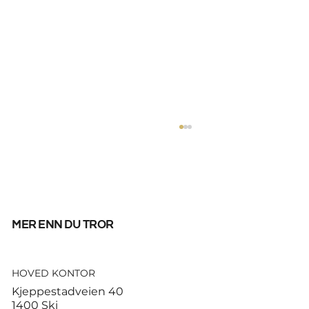
mer enn du tror
HOVED KONTOR
God start for de norske
Kjeppestadveien 40
sandvolleyballparene i
1400 Ski