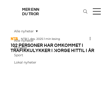
mer enn
du tror
Alle nyheter
NTB
1. des. 2025
1 min lesing
Alle nyheter
102 personer har omkommet i
Nyheter
trafikkulykker i Norge hittil i år
Sport
Lokal nyheter