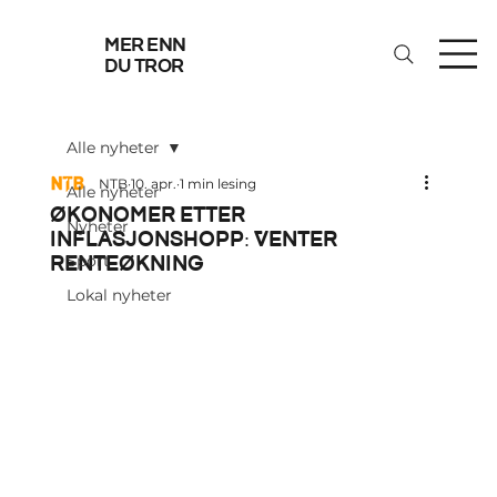
mer enn
du tror
Alle nyheter
NTB
10. apr.
1 min lesing
Alle nyheter
Økonomer etter
Nyheter
inflasjonshopp: Venter
renteøkning
Sport
Lokal nyheter