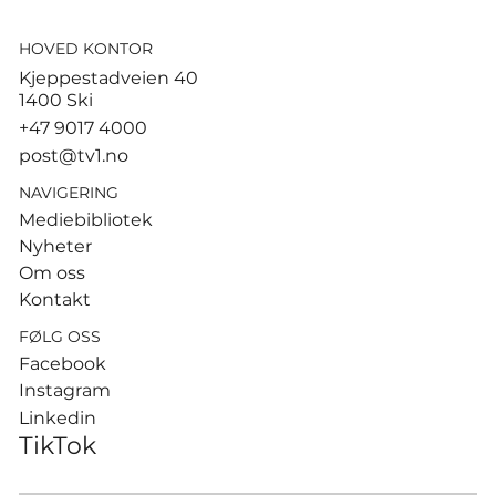
HOVED KONTOR
God start for de norske
Kjeppestadveien 40
sandvolleyballparene i
1400 Ski
Hamburg
+47 9017 4000
post@tv1.no
NAVIGERING
Mediebibliotek
Nyheter
Om oss
Kontakt
FØLG OSS
Facebook
Instagram
Linkedin
TikTok